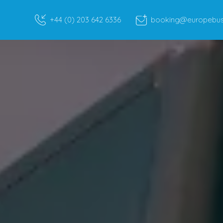
+44 (0) 203 642 6336
booking@europebusr